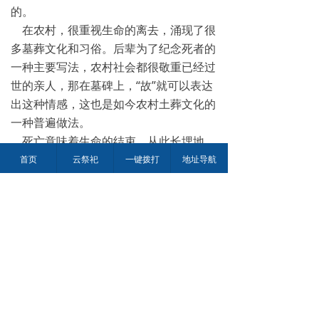
的。
在农村，很重视生命的离去，涌现了很
多墓葬文化和习俗。后辈为了纪念死者的
一种主要写法，农村社会都很敬重已经过
世的亲人，那在墓碑上，“故”就可以表达
出这种情感，这也是如今农村土葬文化的
一种普遍做法。
死亡意味着生命的结束，从此长埋地
下，以青山为伴，与绿树为伍。生前的一
首页
云祭祀
一键拨打
地址导航
切一切，都已是过眼云烟，什么也不曾带
走，只有青色的墓碑，是死者留在世间的
唯一贪念，还依然接受着日月精华，享受
着阳光雨露。
虽然说，时代在进步，我们要相信科
学，很多一些没必要的习俗没了就没了。
都说生活需要仪式感，更何况是一些比较
重要的场合，就更需要仪式感了。只要不