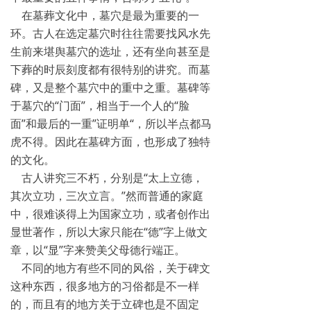
在墓葬文化中，墓穴是最为重要的一
环。古人在选定墓穴时往往需要找风水先
生前来堪舆墓穴的选址，还有坐向甚至是
下葬的时辰刻度都有很特别的讲究。而墓
碑，又是整个墓穴中的重中之重。墓碑等
于墓穴的“门面”，相当于一个人的“脸
面”和最后的一重”证明单“，所以半点都马
虎不得。因此在墓碑方面，也形成了独特
的文化。
古人讲究三不朽，分别是“太上立德，
其次立功，三次立言。”然而普通的家庭
中，很难谈得上为国家立功，或者创作出
显世著作，所以大家只能在“德”字上做文
章，以“显”字来赞美父母德行端正。
不同的地方有些不同的风俗，关于碑文
这种东西，很多地方的习俗都是不一样
的，而且有的地方关于立碑也是不固定